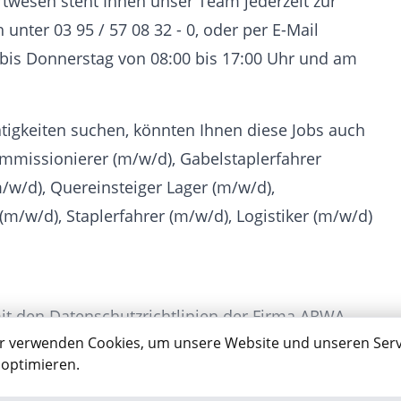
twesen steht Ihnen unser Team jederzeit zur
 unter 03 95 / 57 08 32 - 0, oder per E-Mail
s Donnerstag von 08:00 bis 17:00 Uhr und am
igkeiten suchen, könnten Ihnen diese Jobs auch
ommissionierer (m/w/d), Gabelstaplerfahrer
m/w/d), Quereinsteiger Lager (m/w/d),
(m/w/d), Staplerfahrer (m/w/d), Logistiker (m/w/d)
mit den Datenschutzrichtlinien der Firma ARWA
r verwenden Cookies, um unsere Website und unseren Serv
tanden. Diese finden Sie auf unserer Homepage
 optimieren.
hutz”.