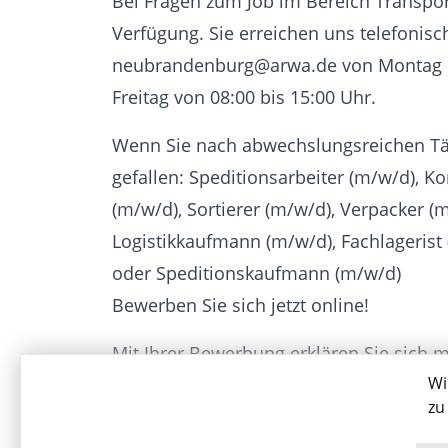
Bei Fragen zum Job im Bereich Transpor
Verfügung. Sie erreichen uns telefonisch
neubrandenburg@arwa.de von Montag bi
Freitag von 08:00 bis 15:00 Uhr.
Wenn Sie nach abwechslungsreichen Tät
gefallen: Speditionsarbeiter (m/w/d), K
(m/w/d), Sortierer (m/w/d), Verpacker (
Logistikkaufmann (m/w/d), Fachlagerist 
oder Speditionskaufmann (m/w/d)
Bewerben Sie sich jetzt online!
Mit Ihrer Bewerbung erklären Sie sich 
Wi
Personaldienstleistungen GmbH einvers
zu
www.arwa.de unter dem Punkt “Datensc