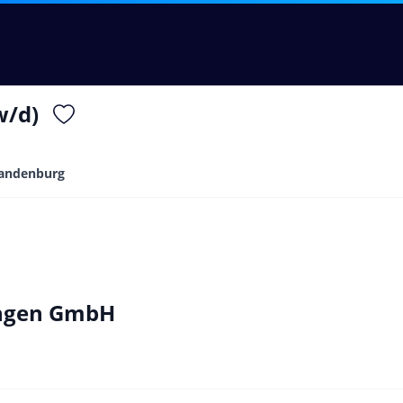
w/d)
andenburg
ungen GmbH