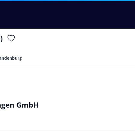
)
andenburg
ungen GmbH