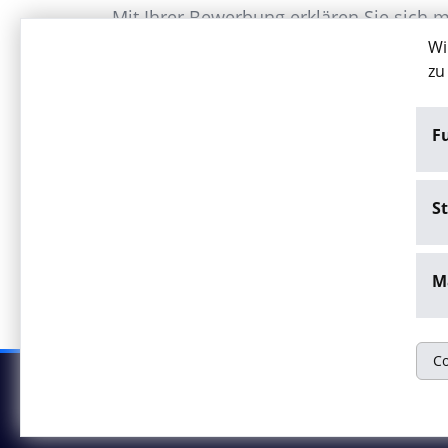
Mit Ihrer Bewerbung erklären Sie sich 
Wi
Personaldienstleistungen GmbH einvers
zu
www.arwa.de unter dem Punkt “Datensc
F
Jetzt bewerben
St
Stellenangebot melden
M
Co
© Onyx Consulting GmbH
Impressum
Da