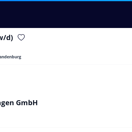
w/d)
andenburg
ungen GmbH