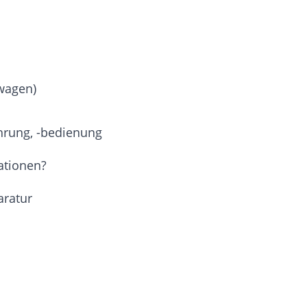
wagen)
hrung, -bedienung
ationen?
aratur