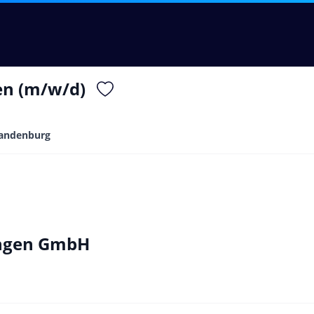
en (m/w/d)
andenburg
ungen GmbH