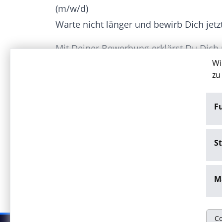
(m/w/d)
Warte nicht länger und bewirb Dich jetzt
Mit Deiner Bewerbung erklärst Du Dich
Wi
Personaldienstleistungen GmbH einver
zu
www.arwa.de unter „Datenschutz“).
F
Jetzt bewerben
St
Stellenangebot melden
M
Co